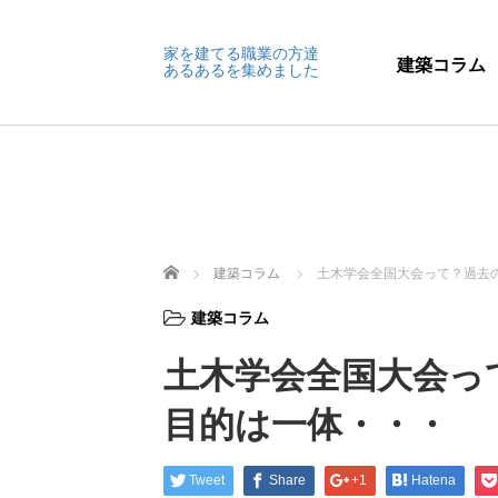
家を建てる職業の方達
建築コラム
あるあるを集めました
ホーム
建築コラム
土木学会全国大会って？過去
建築コラム
土木学会全国大会っ
目的は一体・・・
Tweet
Share
+1
Hatena