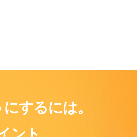
うにするには。
イント