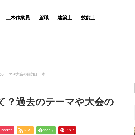
土木作業員
鳶職
建築士
技能士
のテーマや大会の目的は一体・・・
て？過去のテーマや大会の
Pocket
RSS
feedly
Pin it