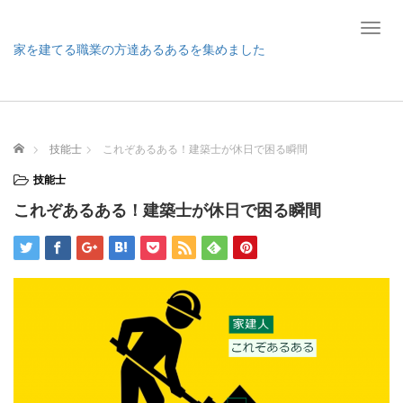
T
o
家を建てる職業の方達あるあるを集めました
g
g
l
e
n
ホーム
技能士
これぞあるある！建築士が休日で困る瞬間
a
v
技能士
i
これぞあるある！建築士が休日で困る瞬間
g
a
t
i
o
n