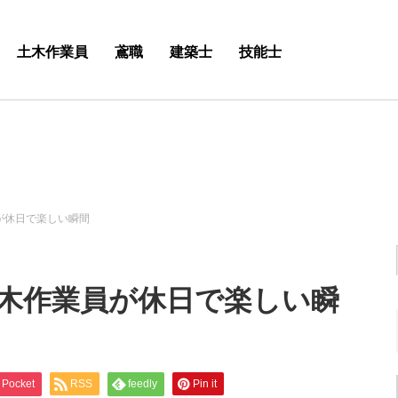
土木作業員
鳶職
建築士
技能士
が休日で楽しい瞬間
木作業員が休日で楽しい瞬
Pocket
RSS
feedly
Pin it