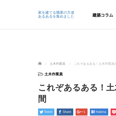
家を建てる職業の方達
建築コラム
あるあるを集めました
ホーム
土木作業員
これぞあるある！土木作業員
土木作業員
これぞあるある！土
間
Tweet
Share
+1
Hatena