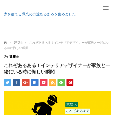
T
o
家を建てる職業の方達あるあるを集めました
g
g
l
e
n
ホーム
建築士
これぞあるある！インテリアデザイナーが家族と一緒にい
a
る時に悔しい瞬間
v
i
建築士
g
これぞあるある！インテリアデザイナーが家族と一
a
t
緒にいる時に悔しい瞬間
i
o
n