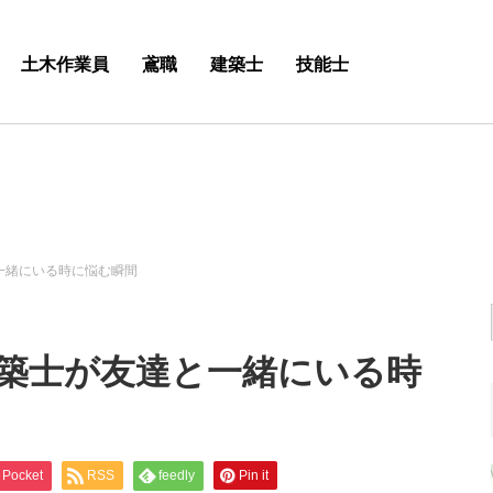
土木作業員
鳶職
建築士
技能士
一緒にいる時に悩む瞬間
築士が友達と一緒にいる時
Pocket
RSS
feedly
Pin it