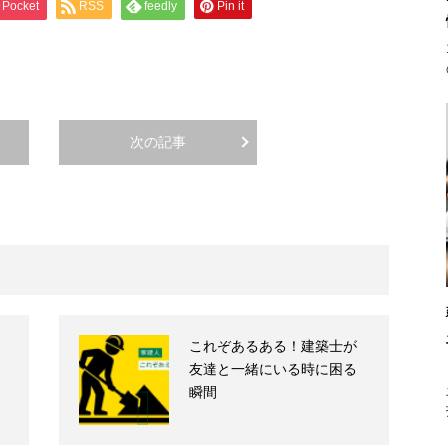
Pocket
RSS
feedly
Pin it
次の記事
これぞあるある！建築士が
友達と一緒にいる時に困る
瞬間