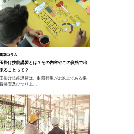
建築コラム
玉掛け技能講習とは？その内容やこの資格で出
来ることって？
玉掛け技能講習は、制限荷重が1t以上である揚
貨装置及びつり上…