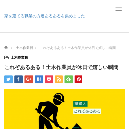
T
o
家を建てる職業の方達あるあるを集めました
g
g
l
e
n
ホーム
土木作業員
これぞあるある！土木作業員が休日で嬉しい瞬間
a
v
土木作業員
i
これぞあるある！土木作業員が休日で嬉しい瞬間
g
a
t
i
o
n