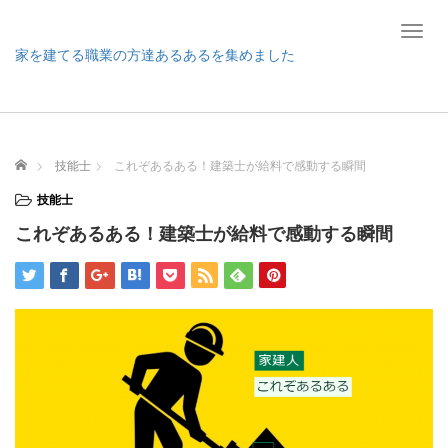
T
o
家を建てる職業の方達あるあるを集めました
g
g
l
e
n
ホーム
技能士
これぞあるある！建築士が給料で感動する瞬間
a
v
技能士
i
これぞあるある！建築士が給料で感動する瞬間
g
a
t
i
o
n