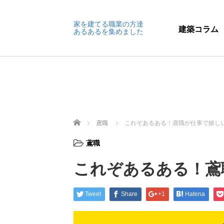
家を建てる職業の方達
建築コラム
あるあるを集めました
ホーム
鳶職
これぞあるある！鳶職が仕事で嬉し
鳶職
これぞあるある！鳶
Tweet
Share
+1
Hatena