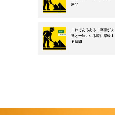
瞬間
これぞあるある！鳶職が友
達と一緒にいる時に感動す
る瞬間