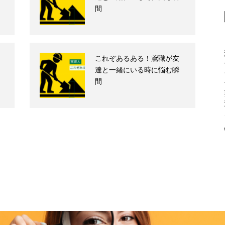
間
これぞあるある！鳶職が友
達と一緒にいる時に悩む瞬
間